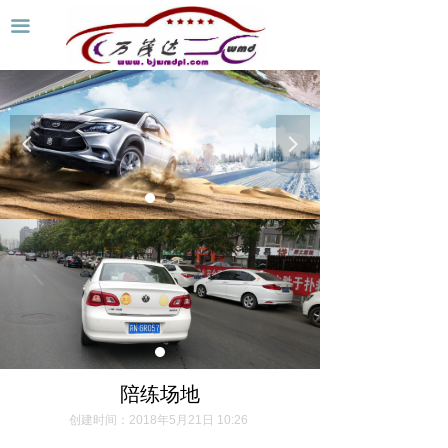
首页
끀
关于我们
陪练协议
넳
넲
陪练价格
陪练场地
陪练车型
新闻资讯
联系我们
陪练场地
创建时间：
2018年5月21日
10:26