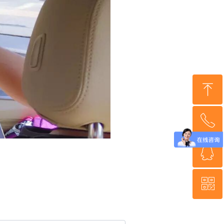
ꁸ
ꂅ
回到顶部
ꁗ
18001350760
ꀥ
QQ客服
微信二维码