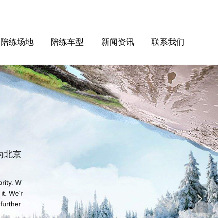
陪练场地
陪练车型
新闻资讯
联系我们
为北京
ority. W
it. We’r
넲
 further