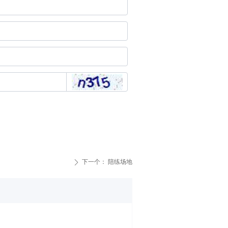
下一个：
陪练场地
ꄲ