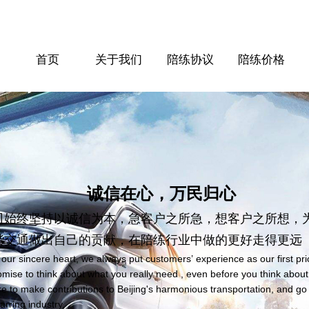
首页
关于我们
陪练协议
陪练价格
诚信在心，万民归心
司始终坚持以诚信为本，急客户之所急，想客户之所想，
谐交通做出自己的贡献，在陪练行业中做的更好走得更远
 our sincere heart, we always put customers’ experience as our first pri
omise to think about what you really need , even before you think about 
re to make contributions to Beijing's harmonious transportation, and go
arring industry.