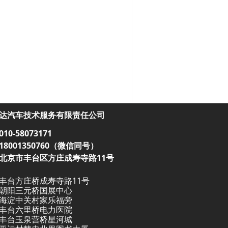
达汽车技术服务有限责任公司
0-58073171
8001350760（微信同号）
北京市丰台区方庄成寿寺路11号
丰台方庄桥成寿寺路11号
朝阳三元桥国展中心
海淀中关村家乐福旁
丰台六里桥电力医院
丰台玉泉营桥星河城