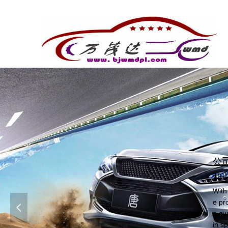
公
和
With
e pr
넳
e su
in sp