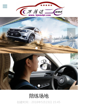
首页
끀
关于我们
陪练协议
넳
넲
陪练价格
陪练场地
陪练车型
新闻资讯
联系我们
陪练场地
创建时间：
2018年5月23日
15:45